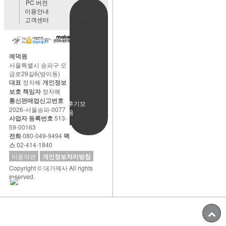
PC 버전
이용안내
BANK
고객센터
ACCOUNT
예금주:정
자혜(예덕
원)
예덕원
국민은행
서울특별시 송파구 오
483901-
금로29길6(방이동)
01-
대표
정자혜
개인정보
220065
보호 책임자
정자혜
통신판매업신고번호
사용후기모
2026-서울송파-0077
음
사업자 등록번호
513-
59-00163
전화
080-049-9494
팩
스
02-414-1840
이용약관
개인정보처리방침
Copyright © 대가제사 All rights
reserved.