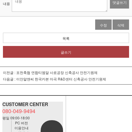
댓글쓰기
내용
수정
삭제
목록
글쓰기
이전글 :
포천축협 연합티엠알 사료공장 신축공사 안전기원제
다음글 :
이안알앤씨 한국카본 마곡 R&D센터 신축공사 안전기원제
CUSTOMER CENTER
080-049-9494
평일 09:00-18:00
PC 버전
이용안내
BANK