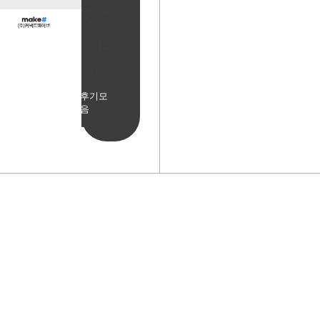
예금주:정
자혜(예덕
원)
국민은행
483901-
01-220065
사용후기모
음