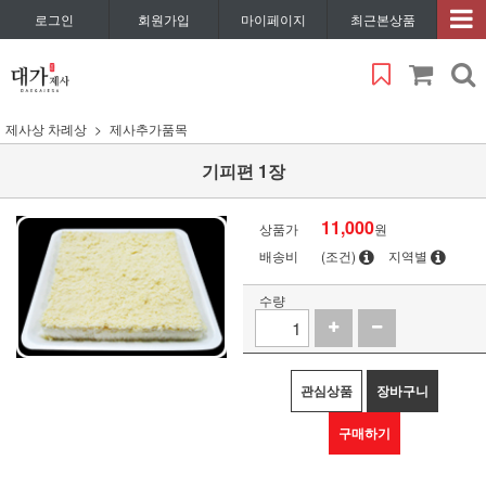
로그인
회원가입
마이페이지
최근본상품
제사상 차례상
제사추가품목
기피편 1장
11,000
상품가
원
배송비
(조건)
지역별
수량
관심상품
장바구니
구매하기