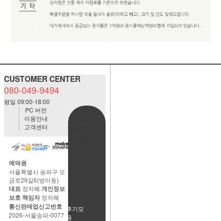
CUSTOMER CENTER
080-049-9494
평일 09:00-18:00
PC 버전
이용안내
BANK
고객센터
ACCOUNT
예금주:정
자혜(예덕
원)
예덕원
국민은행
서울특별시 송파구 오
483901-
금로29길6(방이동)
01-
대표
정자혜
개인정보
220065
보호 책임자
정자혜
통신판매업신고번호
사용후기모
2026-서울송파-0077
음