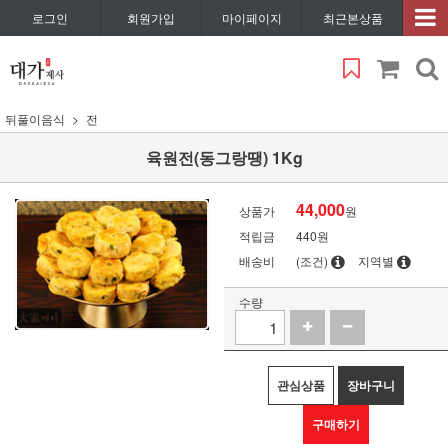
로그인
회원가입
마이페이지
최근본상품
뒤풀이음식
전
육원전(동그랑땡) 1Kg
44,000
상품가
원
적립금
440원
배송비
(조건)
지역별
수량
관심상품
장바구니
구매하기