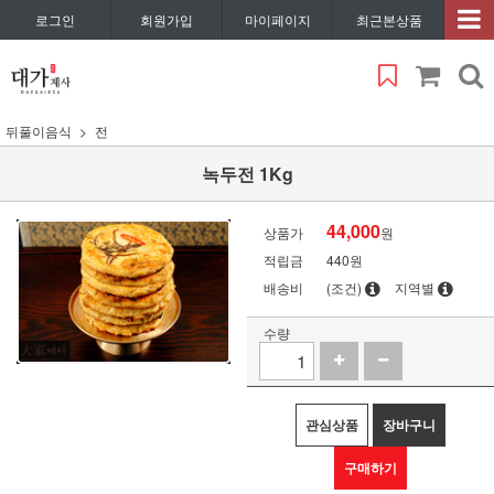
로그인
회원가입
마이페이지
최근본상품
뒤풀이음식
전
녹두전 1Kg
44,000
상품가
원
적립금
440원
배송비
(조건)
지역별
수량
관심상품
장바구니
구매하기