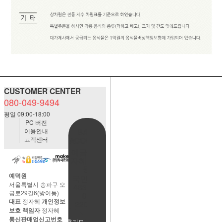
CUSTOMER CENTER
080-049-9494
평일 09:00-18:00
PC 버전
이용안내
BANK
고객센터
ACCOUNT
예금주:정
자혜(예덕
원)
예덕원
국민은행
서울특별시 송파구 오
483901-
금로29길6(방이동)
01-
대표
정자혜
개인정보
220065
보호 책임자
정자혜
통신판매업신고번호
사용후기모