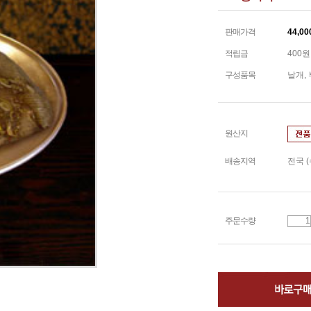
판매가격
44,00
적립금
400원
구성품목
날개,
원산지
배송지역
전국 
주문수량