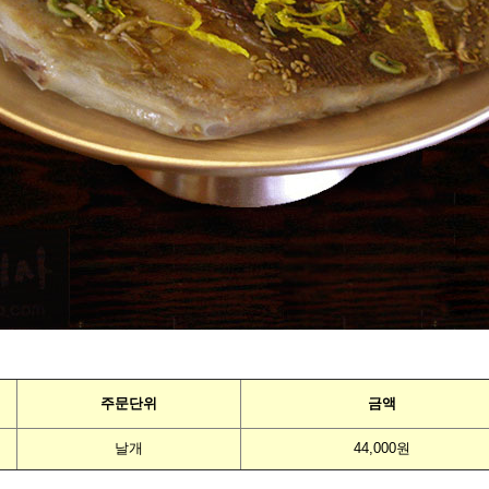
주문단위
금액
날개
44,000원