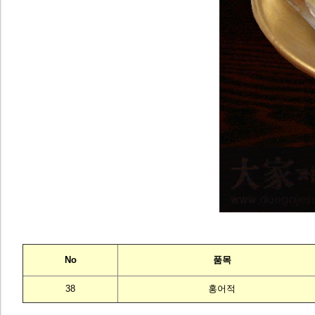
No
품목
38
홍어적