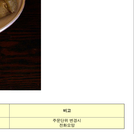
비고
주문단위 변경시
전화요망