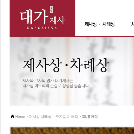
>
>
>
38.홍어적
Home
제사상 차례상
추가품목-어적