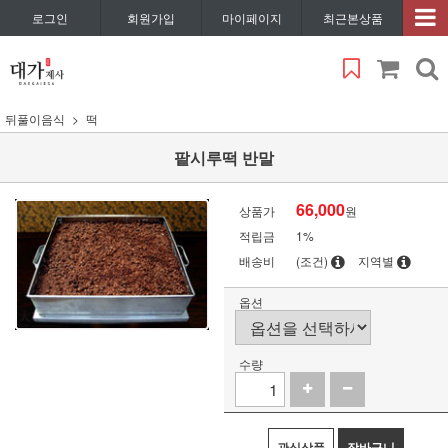
로그인
회원가입
마이페이지
최근본상품
뒤풀이음식
떡
팥시루떡 반말
66,000
상품가
원
적립금
1%
배송비
(조건)
지역별
옵션
수량
관심상품
장바구니