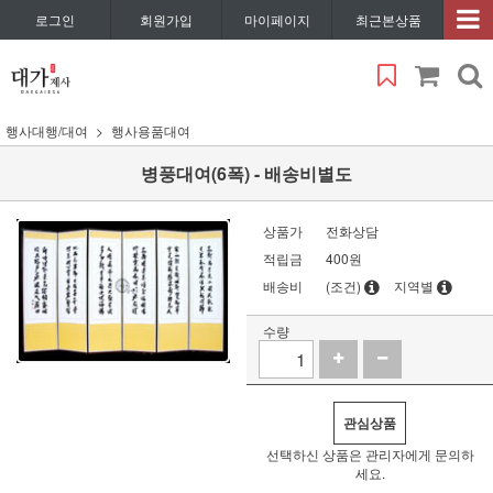
로그인
회원가입
마이페이지
최근본상품
행사대행/대여
행사용품대여
병풍대여(6폭) - 배송비별도
상품가
전화상담
적립금
400원
배송비
(조건)
지역별
수량
관심상품
선택하신 상품은 관리자에게 문의하
세요.