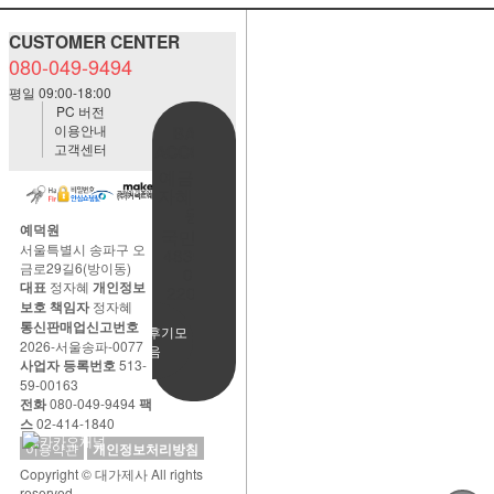
CUSTOMER CENTER
080-049-9494
평일 09:00-18:00
PC 버전
이용안내
BANK
고객센터
ACCOUNT
예금주:정
자혜(예덕
원)
예덕원
국민은행
서울특별시 송파구 오
483901-
금로29길6(방이동)
01-
대표
정자혜
개인정보
220065
보호 책임자
정자혜
통신판매업신고번호
사용후기모
2026-서울송파-0077
음
사업자 등록번호
513-
59-00163
전화
080-049-9494
팩
스
02-414-1840
이용약관
개인정보처리방침
Copyright © 대가제사 All rights
reserved.