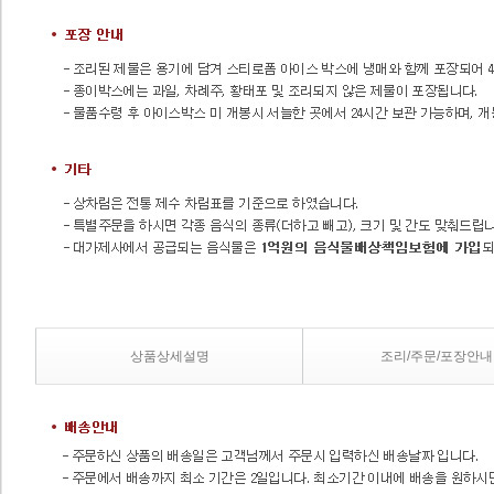
상품상세설명
조리/주문/포장안내