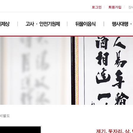
ㅣ
ㅣ
로그인
회원가입
장
송비별도
제기, 돗자리, 상,