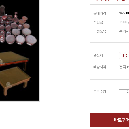
판매가격
165,0
적립금
1500
구성품목
부가
원산지
배송지역
전국 
주문수량