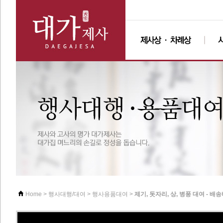
>
>
>
제기, 돗자리, 상, 병풍 대여 - 배
Home
행사대행/대여
행사용품대여