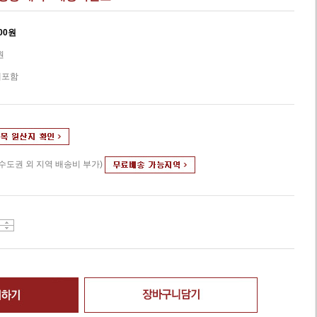
00
원
원
세포함
(수도권 외 지역 배송비 부가)