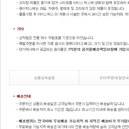
상품상세설명
조리/주문/포장안내