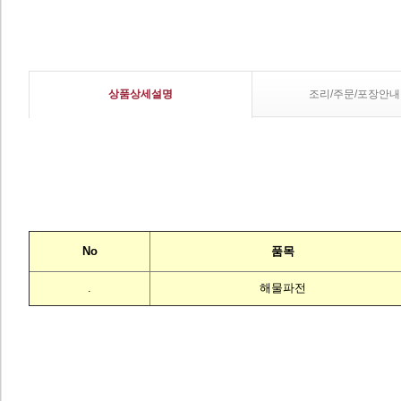
상품상세설명
조리/주문/포장안내
No
품목
.
해물파전