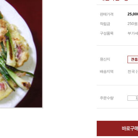
판매가격
25,00
적립금
250원
구성품목
부가세 
원산지
배송지역
전국 
주문수량