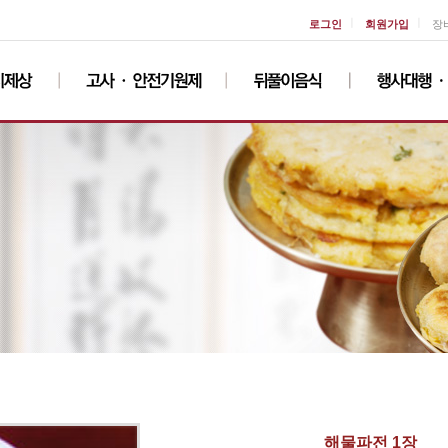
ㅣ
ㅣ
로그인
회원가입
장
해물파전 1장