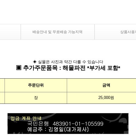
배송안내 및 무료배송 가능지역
상품사용
◈ 실물은 사진과 약간 다를 수 있습니다
▣
추가주문품목
:
해물파전
*부가세 포
함*
주문단위
금액
장
25,000원