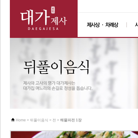
>
>
>
해물파전 1장
Home
뒤풀이음식
전