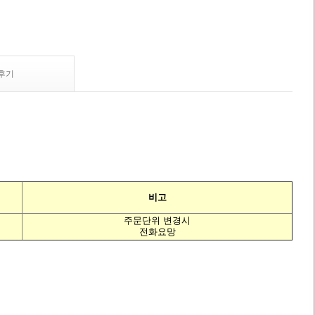
후기
비고
주문단위 변경시
전화요망