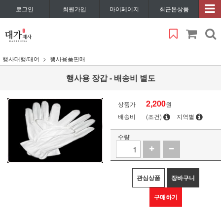
로그인
회원가입
마이페이지
최근본상품
행사대행/대여
행사용품판매
행사용 장갑 - 배송비 별도
2,200
상품가
원
배송비
(조건)
지역별
수량
관심상품
장바구니
구매하기