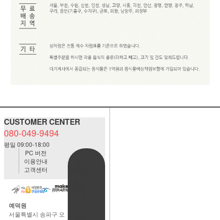
CUSTOMER CENTER
080-049-9494
평일 09:00-18:00
PC 버전
이용안내
BANK
고객센터
ACCOUNT
예금주:정
자혜(예덕
원)
예덕원
국민은행
서울특별시 송파구 오
483901-