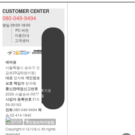
CUSTOMER CENTER
080-049-9494
평일 09:00-18:00
PC 버전
이용안내
BANK
고객센터
ACCOUNT
예금주:정
자혜(예덕
원)
예덕원
국민은행
서울특별시 송파구 오
483901-
금로29길6(방이동)
01-
대표
정자혜
개인정보
220065
보호 책임자
정자혜
통신판매업신고번호
사용후기모
2026-서울송파-0077
음
사업자 등록번호
513-
59-00163
전화
080-049-9494
팩
스
02-414-1840
이용약관
개인정보처리방침
Copyright © 대가제사 All rights
reserved.