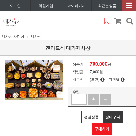
로그인
회원가입
마이페이지
최근본상품
제사상 차례상
제사상
전라도식 대가제사상
700,000
상품가
원
적립금
7,000원
배송비
(조건)
지역별
수량
관심상품
장바구니
구매하기