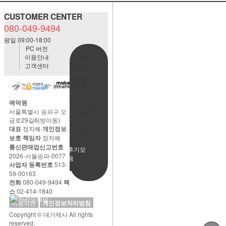
CUSTOMER CENTER
080-049-9494
평일 09:00-18:00
PC 버전
이용안내
BANK
고객센터
ACCOUNT
예금주:정
자혜(예덕
원)
예덕원
국민은행
서울특별시 송파구 오
483901-
금로29길6(방이동)
01-
대표
정자혜
개인정보
220065
보호 책임자
정자혜
통신판매업신고번호
사용후기모
2026-서울송파-0077
음
사업자 등록번호
513-
59-00163
전화
080-049-9494
팩
스
02-414-1840
이용약관
개인정보처리방침
Copyright © 대가제사 All rights
reserved.