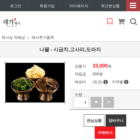
로그인
회원가입
마이페이지
최근본상품
제사상 차례상
제사추가품목
나물 - 시금치,고사리,도라지
33,000
상품가
원
적립금
300원
배송비
(조건)
지역별
수량
관심상품
장바구니
구매하기