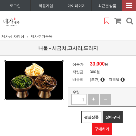
로그인
회원가입
마이페이지
최근본상품
제사상 차례상
제사추가품목
나물 - 시금치,고사리,도라지
33,000
상품가
원
적립금
300원
배송비
(조건)
지역별
수량
관심상품
장바구니
구매하기