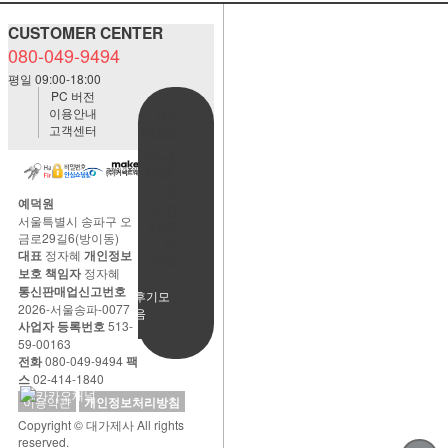
CUSTOMER CENTER
080-049-9494
평일 09:00-18:00
PC 버전
이용안내
BANK
고객센터
ACCOUNT
예금주:정
자혜(예덕
원)
예덕원
국민은행
서울특별시 송파구 오
483901-
금로29길6(방이동)
01-
대표
정자혜
개인정보
220065
보호 책임자
정자혜
통신판매업신고번호
사용후기모
2026-서울송파-0077
음
사업자 등록번호
513-
59-00163
전화
080-049-9494
팩
스
02-414-1840
이용약관
개인정보처리방침
Copyright © 대가제사 All rights
reserved.