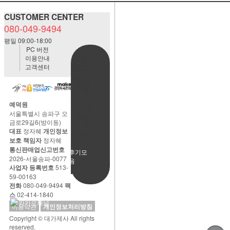
CUSTOMER CENTER
080-049-9494
평일 09:00-18:00
PC 버전
이용안내
BANK
고객센터
ACCOUNT
예금주:정
자혜(예덕
원)
예덕원
국민은행
서울특별시 송파구 오
483901-
금로29길6(방이동)
01-
대표
정자혜
개인정보
220065
보호 책임자
정자혜
통신판매업신고번호
사용후기모
2026-서울송파-0077
음
사업자 등록번호
513-
59-00163
전화
080-049-9494
팩
스
02-414-1840
이용약관
개인정보처리방침
Copyright © 대가제사 All rights
reserved.