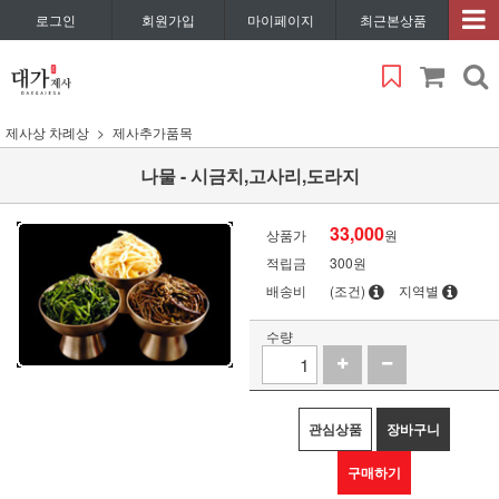
로그인
회원가입
마이페이지
최근본상품
제사상 차례상
제사추가품목
나물 - 시금치,고사리,도라지
33,000
상품가
원
적립금
300원
배송비
(조건)
지역별
수량
관심상품
장바구니
구매하기