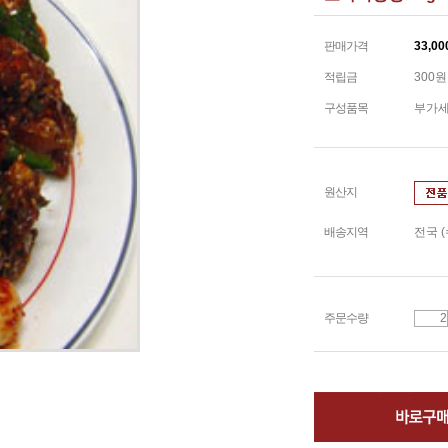
판매가격
33,00
적립금
300원
구성품목
부가세
원산지
배송지역
전국 
주문수량