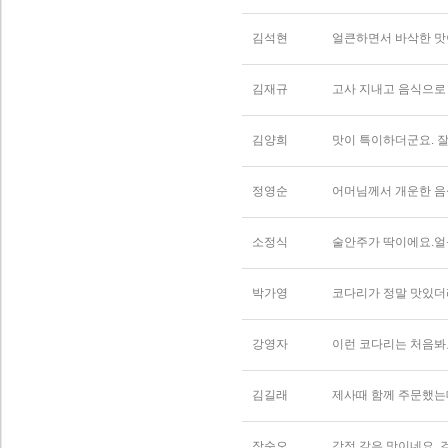
김석현
얼큰하면서 바삭한 맛
김재규
고사 지내고 음식으로
김양희
맛이 특이하더군요. 잘
정영순
어머님께서 개운한 음
소정식
술안주가 딱이에요.얼
박가영
코다리가 정말 맛있
강영자
이런 코다리는 처음봐
김길래
제사때 함께 주문했는데
장순오
강정 같은 맛이네요.