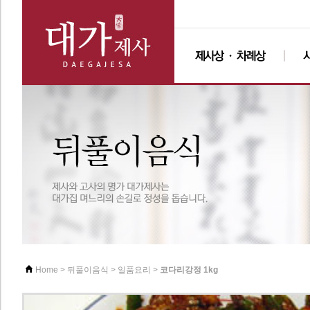
>
>
>
코다리강정 1kg
Home
뒤풀이음식
일품요리