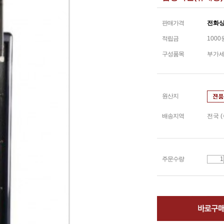
판매가격
전화
적립금
1000
구성품목
부가
원산지
배송지역
전국 
주문수량