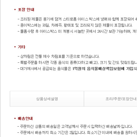
상품상세설명
조리/주문/포장안내