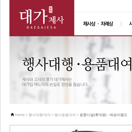
>
>
>
음향시설(휴대용) - 배송비별도
Home
행사대행/대여
행사용품대여