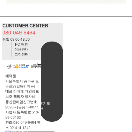
CUSTOMER CENTER
080-049-9494
평일 09:00-18:00
PC 버전
이용안내
BANK
고객센터
ACCOUNT
예금주:정
자혜(예덕
원)
예덕원
국민은행
서울특별시 송파구 오
483901-
금로29길6(방이동)
01-
대표
정자혜
개인정보
220065
보호 책임자
정자혜
통신판매업신고번호
사용후기모
2026-서울송파-0077
음
사업자 등록번호
513-
59-00163
전화
080-049-9494
팩
스
02-414-1840