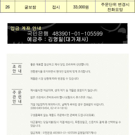
주문단위 변경시
26
굴보쌈
접시
33,000원
전화요망