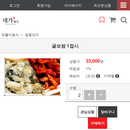
로그인
회원가입
마이페이지
최근본상품
뒤풀이음식
일품요리
굴보쌈 1접시
33,000
상품가
원
적립금
1%
배송비
(조건)
지역별
수량
관심상품
장바구니
구매하기