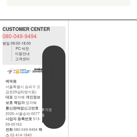
CUSTOMER CENTER
080-049-9494
평일 09:00-18:00
PC 버전
이용안내
BANK
고객센터
ACCOUNT
예금주:정
자혜(예덕
원)
예덕원
국민은행
서울특별시 송파구 오
483901-
금로29길6(방이동)
01-
대표
정자혜
개인정보
220065
보호 책임자
정자혜
통신판매업신고번호
사용후기모
2026-서울송파-0077
음
사업자 등록번호
513-
59-00163
전화
080-049-9494
팩
스
02-414-1840