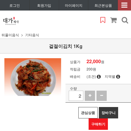
로그인
회원가입
마이페이지
최근본상품
뒤풀이음식
기타음식
겉절이김치 1Kg
22,000
상품가
원
적립금
200원
배송비
(조건)
지역별
수량
관심상품
장바구니
구매하기