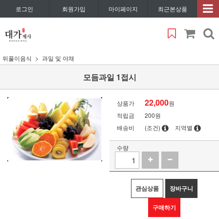
로그인
회원가입
마이페이지
최근본상품
뒤풀이음식
과일 및 야채
모듬과일 1접시
22,000
상품가
원
적립금
200원
배송비
(조건)
지역별
수량
관심상품
장바구니
구매하기