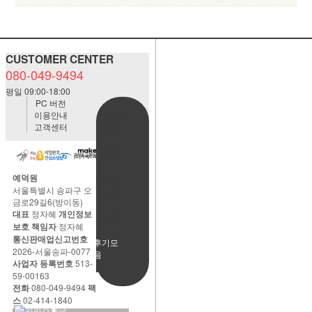
CUSTOMER CENTER
080-049-9494
평일 09:00-18:00
PC 버전
이용안내
BANK
고객센터
ACCOUNT
예금주:정
자혜(예덕
원)
예덕원
국민은행
서울특별시 송파구 오
483901-
금로29길6(방이동)
01-
대표
정자혜
개인정보
220065
보호 책임자
정자혜
통신판매업신고번호
사용후기모
2026-서울송파-0077
음
사업자 등록번호
513-
59-00163
전화
080-049-9494
팩
스
02-414-1840