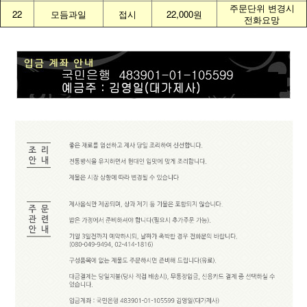
주문단위 변경시
22
모듬과일
접시
22,000원
전화요망