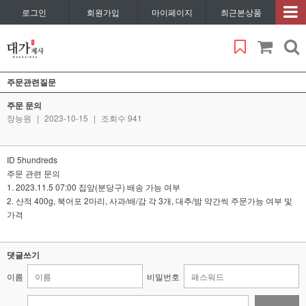
로그인
회원가입
마이페이지
최근본상품
주문관련질문
주문 문의
장능원
|
2023-10-15
|
조회수 941
ID 5hundreds
주문 관련 문의
1. 2023.11.5 07:00 집앞(분당구) 배송 가능 여부
2. 산적 400g, 북어포 2마리, 사과/배/감 각 3개, 대추/밤 약간씩 주문가능 여부 및
가격
댓글쓰기
이름
비밀번호