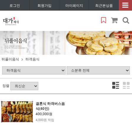
로그인
회원가입
마이페이지
최근본상품
뒤풀이음식
하객음식
정렬
결혼식 하객버스음
식(40인)
400,000원
4,000원 적립