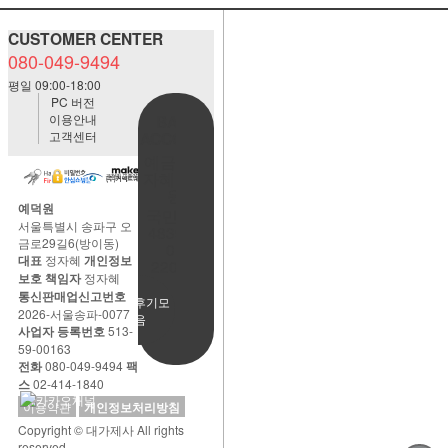
CUSTOMER CENTER
080-049-9494
평일 09:00-18:00
PC 버전
이용안내
BANK
고객센터
ACCOUNT
예금주:정
자혜(예덕
원)
예덕원
국민은행
서울특별시 송파구 오
483901-
금로29길6(방이동)
01-
대표
정자혜
개인정보
220065
보호 책임자
정자혜
통신판매업신고번호
사용후기모
2026-서울송파-0077
음
사업자 등록번호
513-
59-00163
전화
080-049-9494
팩
스
02-414-1840
이용약관
개인정보처리방침
Copyright © 대가제사 All rights
reserved.