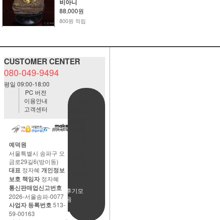
비아니
88,000원
800원 적립
CUSTOMER CENTER
080-049-9494
평일 09:00-18:00
PC 버전
이용안내
BANK
고객센터
ACCOUNT
예금주:정
자혜(예덕
원)
예덕원
국민은행
서울특별시 송파구 오
483901-
금로29길6(방이동)
01-
대표
정자혜
개인정보
220065
보호 책임자
정자혜
통신판매업신고번호
사용후기모
2026-서울송파-0077
음
사업자 등록번호
513-
59-00163