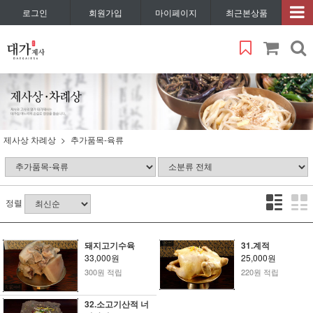
로그인
회원가입
마이페이지
최근본상품
제사상 차례상
추가품목-육류
정렬
돼지고기수육
31.계적
33,000원
25,000원
300원 적립
220원 적립
32.소고기산적 너