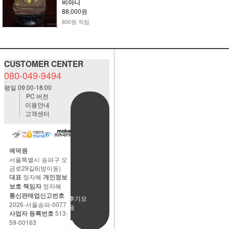
비아니
88,000원
800원 적립
CUSTOMER CENTER
080-049-9494
평일 09:00-18:00
PC 버전
이용안내
BANK
고객센터
ACCOUNT
예금주:정
자혜(예덕
원)
예덕원
국민은행
서울특별시 송파구 오
483901-
금로29길6(방이동)
01-
대표
정자혜
개인정보
220065
보호 책임자
정자혜
통신판매업신고번호
사용후기모
2026-서울송파-0077
음
사업자 등록번호
513-
59-00163