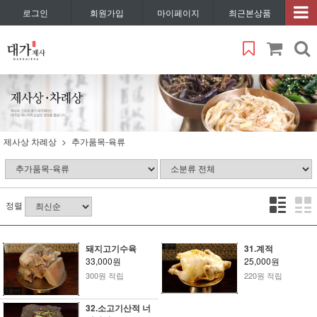
로그인
회원가입
마이페이지
최근본상품
제사상 차례상
추가품목-육류
정렬
돼지고기수육
31.계적
33,000원
25,000원
300원 적립
220원 적립
32.소고기산적 너