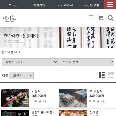
로그인
회원가입
마이페이지
최근본상품
행사대행/대여
정렬
커팅식
떡 커팅식
165,000원
330,000원
1,500원 적립
3,000원 적립
음향시설 - 배송비
집례관