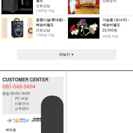
별도
전화문의
전화상담
1,500원 적립
음향시설(휴대용) -
가슴꽃 (코사지) -
배송비별도
배송비별도
전화상담
22,000원
1,000원 적립
200원 적립
더보기 ▼
CUSTOMER CENTER
080-049-9494
평일 09:00-18:00
PC 버전
이용안내
BANK
고객센터
ACCOUNT
예금주:정
자혜(예덕
원)
예덕원
국민은행