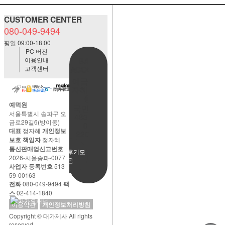
CUSTOMER CENTER
080-049-9494
평일 09:00-18:00
PC 버전
이용안내
BANK
고객센터
ACCOUNT
예금주:정
자혜(예덕
원)
예덕원
국민은행
서울특별시 송파구 오
483901-
금로29길6(방이동)
01-
대표
정자혜
개인정보
220065
보호 책임자
정자혜
통신판매업신고번호
사용후기모
2026-서울송파-0077
음
사업자 등록번호
513-
59-00163
전화
080-049-9494
팩
스
02-414-1840
이용약관
개인정보처리방침
Copyright © 대가제사 All rights
reserved.