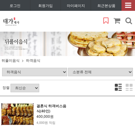
로그인
회원가입
마이페이지
최근본상품
뒤풀이음식
하객음식
정렬
결혼식 하객버스음
식(40인)
400,000원
4,000원 적립