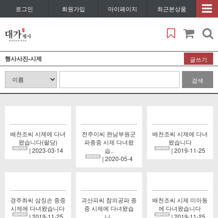
로그인
회원가입
마이페이지
최근본상품
행사사진-시제
글쓰기
검색
배천조씨 시제에 다녀
전주이씨 완남부원군
배천조씨 시제에 다녀
왔습니다(팔당)
파종중 시제 다녀왔
왔습니다
| 2023-03-14
습..
| 2019-11-25
| 2020-05-4
경주최씨 삼징손 중중
괴산피씨 참의공파 종
배천조씨 시제 미아동
시제에 다녀왔습니다
중 시제에 다녀왔습
에 다녀왔습니다
| 2019-11-25
니..
| 2019-11-25