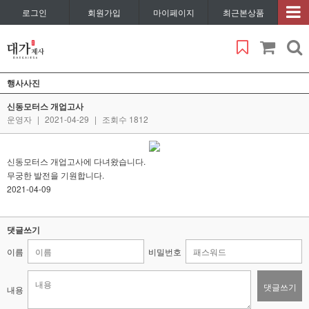
로그인
회원가입
마이페이지
최근본상품
행사사진
신동모터스 개업고사
운영자
|
2021-04-29
|
조회수 1812
신동모터스 개업고사에 다녀왔습니다.
무궁한 발전을 기원합니다.
2021-04-09
댓글쓰기
이름
비밀번호
댓글쓰기
내용