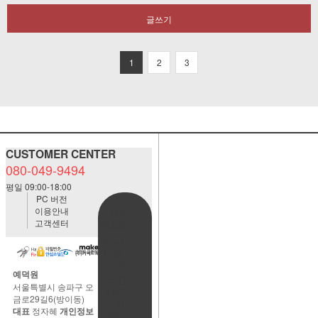
글쓰기
1
2
3
CUSTOMER CENTER
080-049-9494
평일 09:00-18:00
PC 버전
이용안내
BANK
고객센터
ACCOUNT
예금주:정
자혜(예덕
원)
예덕원
국민은행
서울특별시 송파구 오
483901-
금로29길6(방이동)
01-
대표
정자혜
개인정보
220065