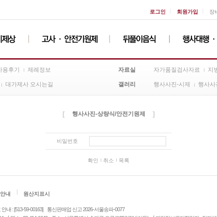
ㅣ
ㅣ
로그인
회원가입
장
자료실
사용후기
제례정보
자가품질검사자료
지
갤러리
대가제사 오시는길
행사사진-시제
행사사
[
]
행사사진-상량식/안전기원제
비밀번호
확인
취소
목록
안내
원산지표시
: [513-59-00163]
통신판매업 신고 2026-서울송파-0077