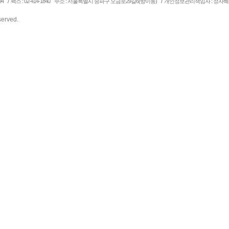
/
/
94
팩스 : 02-414-1840
주소 : 서울특별시 송파구 오금로29길6(방이동)
개인정보관리책임자 : 정자혜
eserved.