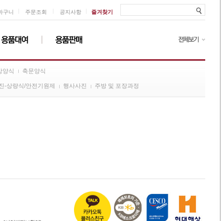
ㅣ
ㅣ
ㅣ
바구니
주문조회
공지사항
즐겨찾기
방양식
축문양식
진-상량식/안전기원제
행사사진
주방 및 포장과정