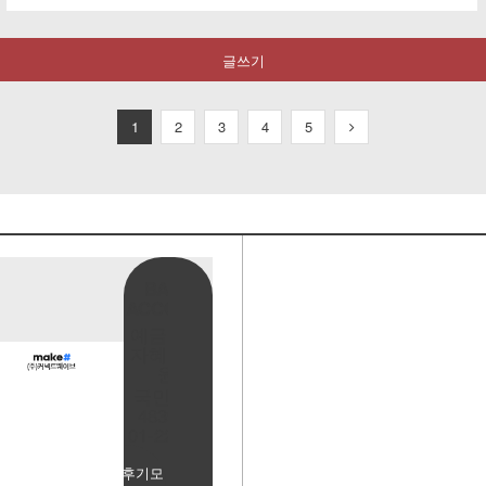
글쓰기
1
2
3
4
5
BANK
ACCOUNT
예금주:정
자혜(예덕
원)
국민은행
483901-
01-220065
사용후기모