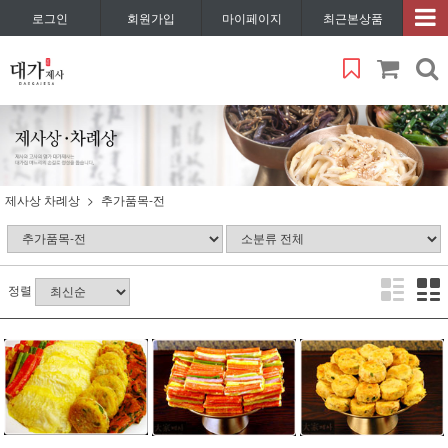
로그인
회원가입
마이페이지
최근본상품
제사상 차례상
추가품목-전
정렬