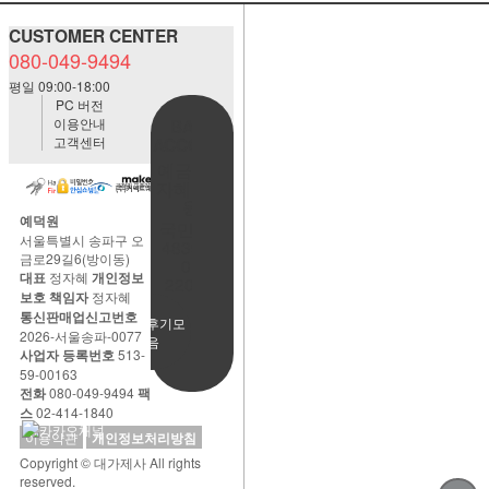
CUSTOMER CENTER
080-049-9494
평일 09:00-18:00
PC 버전
이용안내
BANK
고객센터
ACCOUNT
예금주:정
자혜(예덕
원)
예덕원
국민은행
서울특별시 송파구 오
483901-
금로29길6(방이동)
01-
대표
정자혜
개인정보
220065
보호 책임자
정자혜
통신판매업신고번호
사용후기모
2026-서울송파-0077
음
사업자 등록번호
513-
59-00163
전화
080-049-9494
팩
스
02-414-1840
이용약관
개인정보처리방침
Copyright © 대가제사 All rights
reserved.