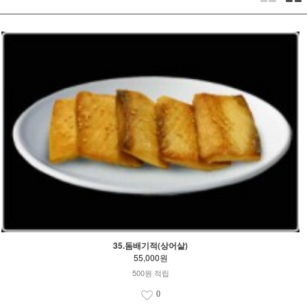
35.돔배기적(상어살)
55,000원
500원 적립
0