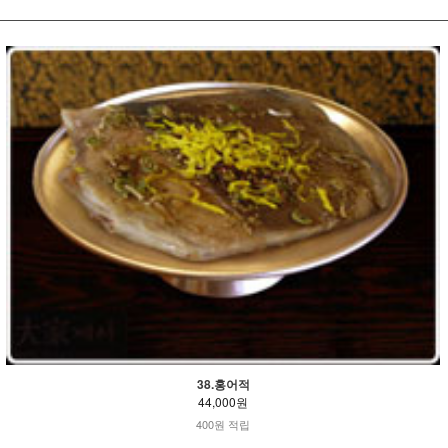
38.홍어적
44,000원
400원 적립