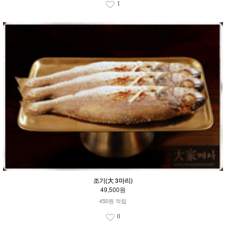
1
조기(大 3마리)
49,500원
450원 적립
0