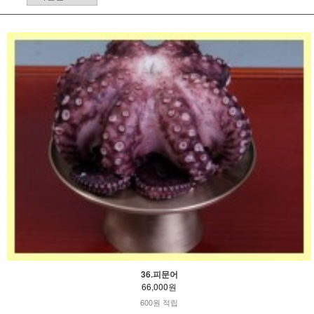
36.피문어
66,000원
600원 적립