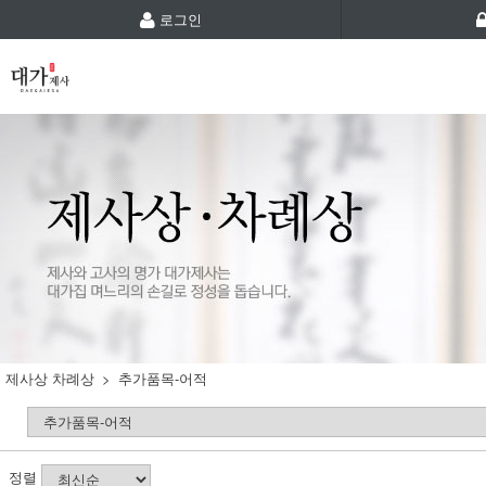
로그인
제사상 차례상
추가품목-어적
정렬