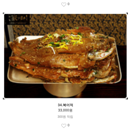
0
34.북어적
33,000원
300원 적립
0