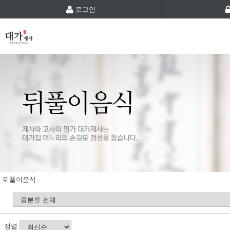
로그인
뒤풀이음식
정렬