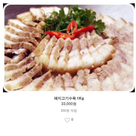
돼지고기수육 1Kg
33,000원
330원 적립
0