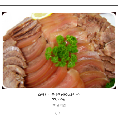
소머리 수육 1근 (400g 2인분)
33,000원
330원 적립
0