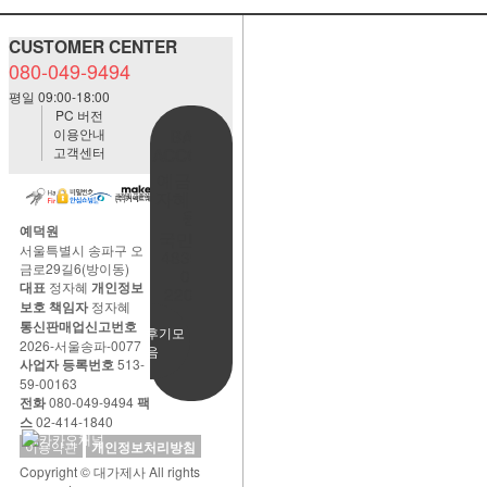
CUSTOMER CENTER
080-049-9494
평일 09:00-18:00
PC 버전
이용안내
BANK
고객센터
ACCOUNT
예금주:정
자혜(예덕
원)
예덕원
국민은행
서울특별시 송파구 오
483901-
금로29길6(방이동)
01-
대표
정자혜
개인정보
220065
보호 책임자
정자혜
통신판매업신고번호
사용후기모
2026-서울송파-0077
음
사업자 등록번호
513-
59-00163
전화
080-049-9494
팩
스
02-414-1840
이용약관
개인정보처리방침
Copyright © 대가제사 All rights