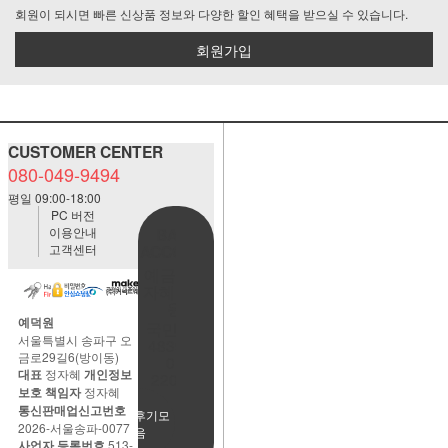
회원이 되시면 빠른 신상품 정보와 다양한 할인 혜택을 받으실 수 있습니다.
회원가입
CUSTOMER CENTER
080-049-9494
평일 09:00-18:00
PC 버전
이용안내
BANK
고객센터
ACCOUNT
예금주:정
자혜(예덕
원)
예덕원
국민은행
서울특별시 송파구 오
483901-
금로29길6(방이동)
01-
대표
정자혜
개인정보
220065
보호 책임자
정자혜
통신판매업신고번호
사용후기모
2026-서울송파-0077
음
사업자 등록번호
513-