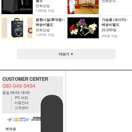
별도
전화문의
전화상담
1,500원 적립
음향시설(휴대용) -
가슴꽃 (코사지) -
배송비별도
배송비별도
전화상담
22,000원
1,000원 적립
200원 적립
더보기 ▼
CUSTOMER CENTER
080-049-9494
평일 09:00-18:00
PC 버전
이용안내
BANK
고객센터
ACCOUNT
예금주:정
자혜(예덕
원)
예덕원
국민은행