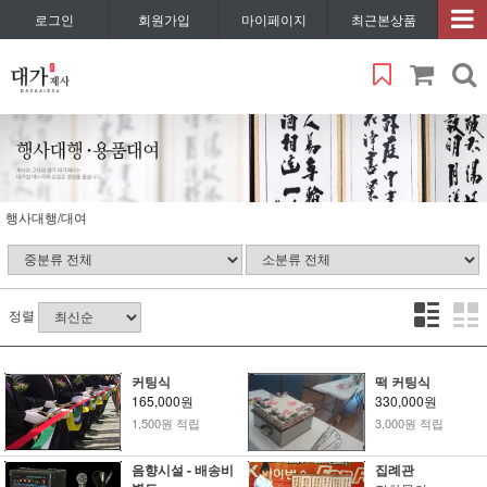
로그인
회원가입
마이페이지
최근본상품
행사대행/대여
정렬
커팅식
떡 커팅식
165,000원
330,000원
1,500원 적립
3,000원 적립
음향시설 - 배송비
집례관