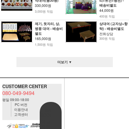
식대여(총30종)
띠+유건+행전) -
배송비별도
330,000원
44,000원
3,000원 적립
400원 적립
제기, 돗자리, 상,
상대여 (교자상+향
병풍 대여 - 배송비
탁) - 배송비별도
별도
전화상담
165,000원
300원 적립
1,500원 적립
더보기 ▼
CUSTOMER CENTER
080-049-9494
평일 09:00-18:00
PC 버전
이용안내
BANK
고객센터
ACCOUNT
예금주:정
자혜(예덕