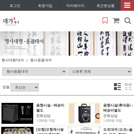
로그인
회원가입
마이페이지
최근본상품
행사대행/대여
행사용품대여
정렬
음향시설 - 배송비
음향시설(휴대용) -
별도
배송비별도
전화상담
전화상담
1,500원 적립
1,000원 적립
[모형]모형제사음
도포대여 (도포+술