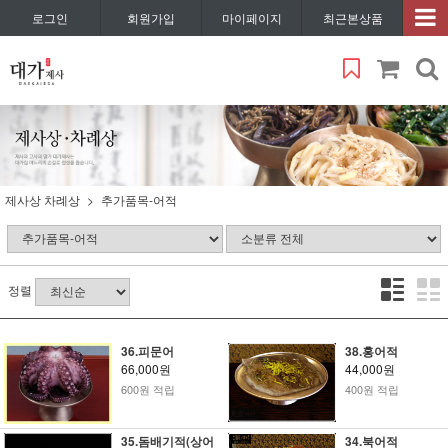
로그인
회원가입
마이페이지
최근본상품
제사상 차례상
추가품목-어적
정렬
36.피문어
38.홍어적
66,000원
44,000원
600원 적립
400원 적립
35.돔배기적(상어
34.북어적