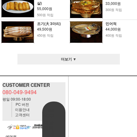
살)
33,000원
55,000원
300원 적립
500원 적립
조기(大 3마리)
민어적
49,500원
44,000원
450원 적립
400원 적립
더보기 ▼
CUSTOMER CENTER
080-049-9494
평일 09:00-18:00
PC 버전
이용안내
BANK
고객센터
ACCOUNT
예금주:정
자혜(예덕
원)
예덕원