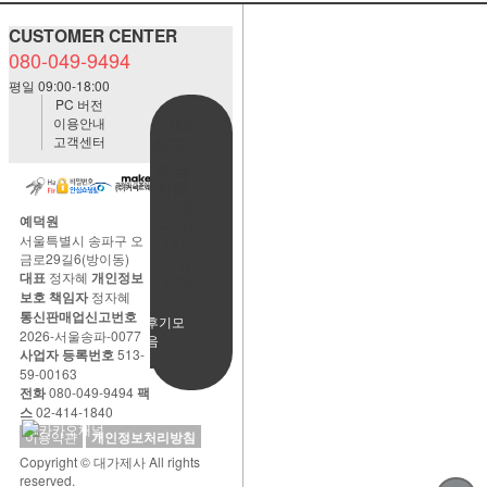
CUSTOMER CENTER
080-049-9494
평일 09:00-18:00
PC 버전
이용안내
BANK
고객센터
ACCOUNT
예금주:정
자혜(예덕
원)
예덕원
국민은행
서울특별시 송파구 오
483901-
금로29길6(방이동)
01-
대표
정자혜
개인정보
220065
보호 책임자
정자혜
통신판매업신고번호
사용후기모
2026-서울송파-0077
음
사업자 등록번호
513-
59-00163
전화
080-049-9494
팩
스
02-414-1840
이용약관
개인정보처리방침
Copyright © 대가제사 All rights
reserved.