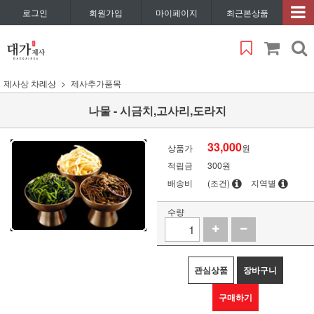
로그인
회원가입
마이페이지
최근본상품
제사상 차례상
제사추가품목
나물 - 시금치,고사리,도라지
33,000
상품가
원
적립금
300원
배송비
(조건)
지역별
수량
관심상품
장바구니
구매하기