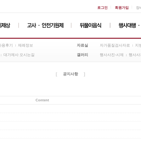
ㅣ
ㅣ
로그인
회원가입
장
자료실
사용후기
제례정보
자가품질검사자료
지
갤러리
대가제사 오시는길
행사사진-시제
행사사
[
]
공지사항
Content