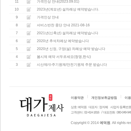
11
가격인상 안내(2023.09.01)
10
2023년(계묘년) 설차례상 예약받습니다.
9
가격인상 안내
8
서비스반찬 중단 안내 2021-08-16
7
2021년(신축년) 설차례상 예약받습니다
6
2020년 추석차례상 예약받습니다
5
2020년 신정, 구정(설) 차례상 예약 받습니다
4
봄시제 예약 서두르세요(청명,한식)
3
시산제/수주기원제/안전기원제 주문 받습니다
이용약관
개인정보취급방침
이용
상호: 예덕원
대표자 : 정자혜
사업자 등록번호 안내 
/
고객센터 : 02-414-1816
대표전화 : 080-049-94
Copyright © 2014
예덕원
. All rights r