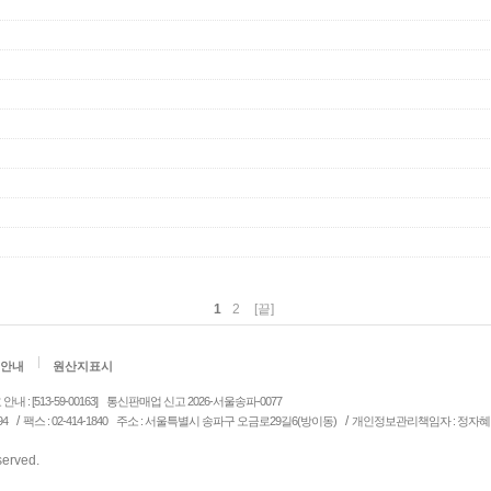
1
2
[끝]
안내
원산지표시
: [513-59-00163]
통신판매업 신고 2026-서울송파-0077
/
/
94
팩스 : 02-414-1840
주소 : 서울특별시 송파구 오금로29길6(방이동)
개인정보관리책임자 : 정자혜
eserved.