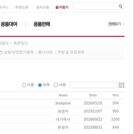
ㅣ
ㅣ
ㅣ
바구니
주문조회
공지사항
즐겨찾기
방양식
축문양식
진-상량식/안전기원제
행사사진
주방 및 포장과정
이름
제목
내용
Name
Date
Hits
jesagosa
2026/01/15
304
운영자
2023/12/07
950
대가제사
2018/09/21
2200
운영자
2023/08/31
949