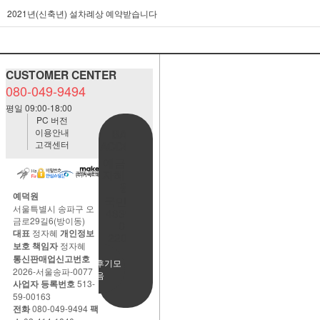
2021년(신축년) 설차례상 예약받습니다
CUSTOMER CENTER
080-049-9494
평일 09:00-18:00
PC 버전
이용안내
BANK
고객센터
ACCOUNT
예금주:정
자혜(예덕
원)
예덕원
국민은행
서울특별시 송파구 오
483901-
금로29길6(방이동)
01-
대표
정자혜
개인정보
220065
보호 책임자
정자혜
통신판매업신고번호
사용후기모
2026-서울송파-0077
음
사업자 등록번호
513-
59-00163
전화
080-049-9494
팩