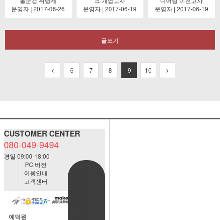
몰군경 위령제
크 개업고사
니어링 이전고사
운영자 | 2017-06-26
운영자 | 2017-06-19
운영자 | 2017-06-19
글쓰기
6
7
8
9
10
CUSTOMER CENTER
080-049-9494
평일 09:00-18:00
PC 버전
이용안내
BANK
고객센터
ACCOUNT
예금주:정
자혜(예덕
원)
예덕원