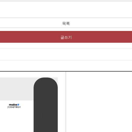
목록
글쓰기
BANK
ACCOUNT
예금주:정
자혜(예덕
원)
국민은행
483901-
01-220065