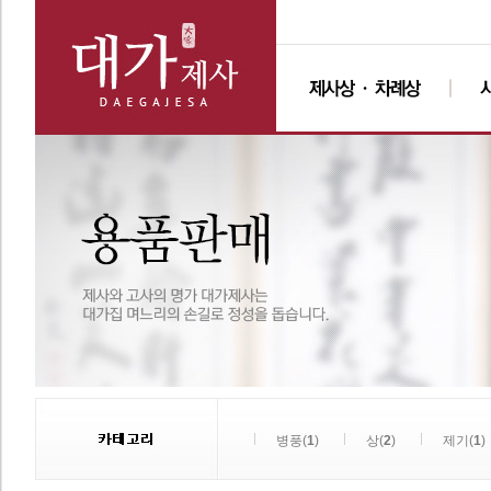
병풍(
1
)
상(
2
)
제기(
1
)