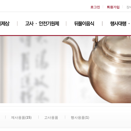
ㅣ
ㅣ
로그인
회원가입
장
제사용품(
15
)
고사용품
행사용품(
1
)