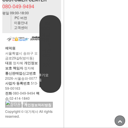
080-049-9494
평일 09:00-18:00
PC 버전
이용안내
BANK
고객센터
ACCOUNT
예금주:정
자혜(예덕
원)
예덕원
국민은행
서울특별시 송파구 오
483901-
금로29길6(방이동)
01-
대표
정자혜
개인정보
220065
보호 책임자
정자혜
통신판매업신고번호
사용후기모
2026-서울송파-0077
음
사업자 등록번호
513-
59-00163
전화
080-049-9494
팩
스
02-414-1840
이용약관
개인정보처리방침
Copyright © 대가제사 All rights
reserved.