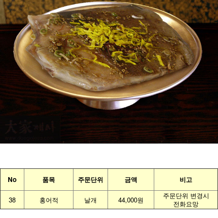
No
품목
주문단위
금액
비고
주문단위 변경시
38
홍어적
날개
44,000원
전화요망