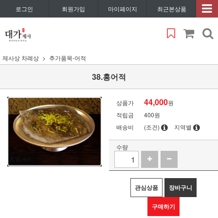
로그인
회원가입
마이페이지
최근본상품
제사상 차례상
추가품목-어적
38.홍어적
44,000
상품가
원
적립금
400원
배송비
(조건)
지역별
수량
관심상품
장바구니
구매하기