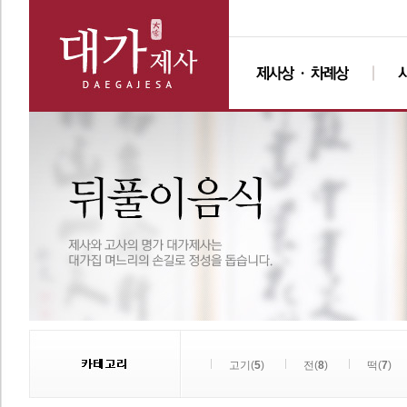
고기(
5
)
전(
8
)
떡(
7
)