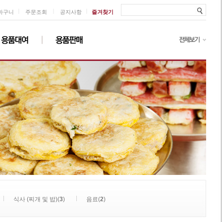
ㅣ
ㅣ
ㅣ
바구니
주문조회
공지사항
즐겨찾기
식사 (찌개 및 밥)(
3
)
음료(
2
)