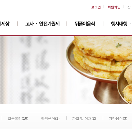
ㅣ
ㅣ
로그인
회원가입
장
일품요리(
10
)
하객음식(
1
)
과일 및 야채(
2
)
기타음식(
3
)