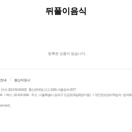
뒤풀이음식
등록된 상품이 없습니다.
안내
원산지표시
: [513-59-00163]
통신판매업 신고 2026-서울송파-0077
/
/
94
팩스 : 02-414-1840
주소 : 서울특별시 송파구 오금로29길6(방이동)
개인정보관리책임자 : 정자혜
eserved.